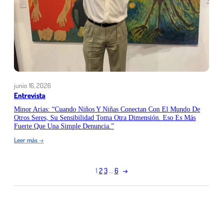
nuestras
culturas,
pero
seguimos
intentando
llegar
a
ellos
como
si
junio 16, 2026
fueran
Entrevista
lectores
de
Minor Arias: “Cuando Niños Y Niñas Conectan Con El Mundo De
Otros Seres, Su Sensibilidad Toma Otra Dimensión. Eso Es Más
otra
Fuerte Que Una Simple Denuncia.”
época.
Debemos
:
Leer más
→
entender
Minor
cómo
Arias:
se
“Cuando
1
2
3
…
6
→
relacionan
niños
hoy
y
con
niñas
la
conectan
información
con
y
el