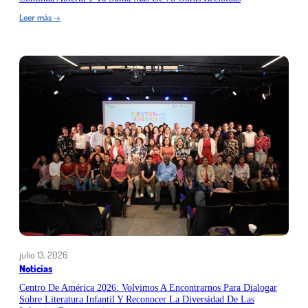
:
Leer más
→
Quinta
edición
del
Premio
Centroamericano
de
Literatura
Infantil
continúa
abierta
y
ya
suma
más
de
78
obras
recibidas
julio 13, 2026
Noticias
Centro De América 2026: Volvimos A Encontrarnos Para Dialogar
Sobre Literatura Infantil Y Reconocer La Diversidad De Las