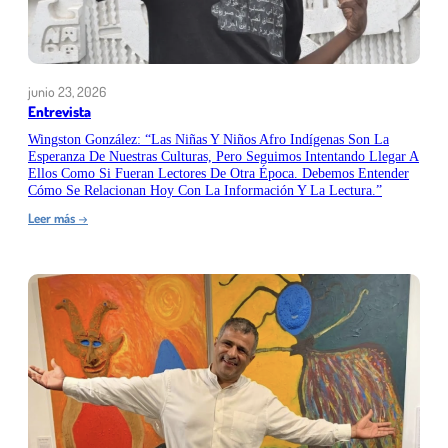
y
negocian
sus
propios
proyectos.
junio 23, 2026
La
Entrevista
ilustración
Wingston González: “Las Niñas Y Niños Afro Indígenas Son La
aún
Esperanza De Nuestras Culturas, Pero Seguimos Intentando Llegar A
no
Ellos Como Si Fueran Lectores De Otra Época. Debemos Entender
se
Cómo Se Relacionan Hoy Con La Información Y La Lectura.”
reconoce
por
:
Leer más
→
su
Wingston
valor
González:
económico
“Las
y
niñas
cultural.”
y
niños
afro
indígenas
son
la
esperanza
de