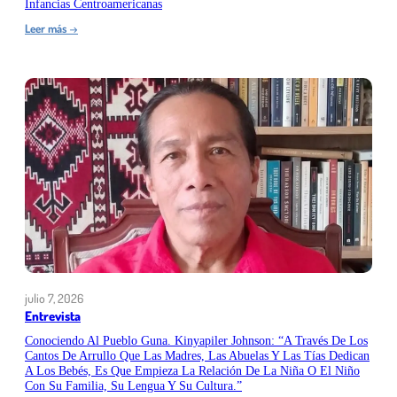
Infancias Centroamericanas
:
Leer más
→
Centro
de
América
2026:
volvimos
a
encontrarnos
para
dialogar
sobre
literatura
infantil
y
reconocer
la
diversidad
julio 7, 2026
de
Entrevista
las
infancias
Conociendo Al Pueblo Guna. Kinyapiler Johnson: “A Través De Los
centroamericanas
Cantos De Arrullo Que Las Madres, Las Abuelas Y Las Tías Dedican
A Los Bebés, Es Que Empieza La Relación De La Niña O El Niño
Con Su Familia, Su Lengua Y Su Cultura.”