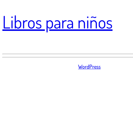
Libros para niños
Fomentamos la lectura y la literatura infantil
Libros para niños funciona gracias a
WordPress