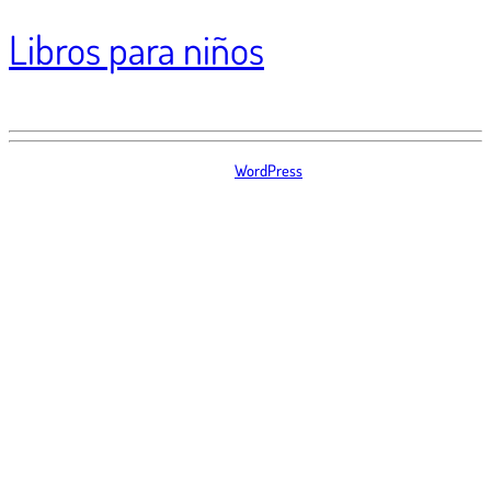
Libros para niños
Fomentamos la lectura y la literatura infantil
Libros para niños funciona gracias a
WordPress