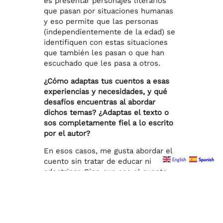
es presentar personajes literarios
que pasan por situaciones humanas
y eso permite que las personas
(independientemente de la edad) se
identifiquen con estas situaciones
que también les pasan o que han
escuchado que les pasa a otros.
¿Cómo adaptas tus cuentos a esas
experiencias y necesidades, y qué
desafíos encuentras al abordar
dichos temas? ¿Adaptas el texto o
sos completamente fiel a lo escrito
por el autor?
⁠En esos casos, me gusta abordar el
English
Spanish
cuento sin tratar de educar ni
adoctrinar. Sino que sea el cuento
que genere curiosidad en el público,
si les provoca curiosidad por qué en
el cuento se habla de tal cosa, y para
ellos es una cosa nueva o diferente,